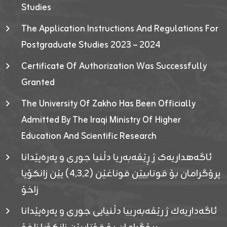
Studies
The Application Instructions And Regulations For
Postgraduate Studies 2023 – 2024
Certificate Of Authorization Was Successfully
Granted
The University Of Zakho Has Been Officially
Admitted By The Iraqi Ministry Of Higher
Education And Scientific Research
ئاگەهداریەک ژ ڕێڤەبەریا دڵنیا جوری و پەرەپێدانا
پرۆگرامان بۆ قوتابیێن قوناغێن (٤٫٣٫٢) یێن زانکۆیا
زاخۆ
ئاگەداریەك ژ رێڤەبەرییا دڵنیایی جوری و پەرەپێدانا