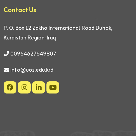
Contact Us
P. O. Box 12
Zakho International Road
Duhok,
Kurdistan Region-Iraq
00964627649807
info@uoz.edu.krd