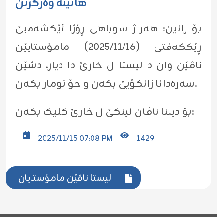
هاتینە وەرگرتن
بۆ زانین: هەر ژ سوباهی ڕۆژا ئێکشەمبێ
ڕێککەفتی (٢٠٢٥/١١/١٦) مامۆستایێن
ناڤێن وان د لیستا ل خارێ دا دیار، دشێن
سەرەدانا زانکۆیێ بکەن و خۆ تومار بکەن.
بۆ دیتنا ناڤان لینکێ ل خارێ کلیک بکەن:
2025/11/15 07:08 PM
1429
لیستا ناڤێن مامۆستایان