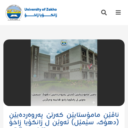
ناڤێن مامۆستایێن کەرتێ پەروەردەیێن
(دهۆک، سێمێل) ئەوێن ل زانکۆیا زاخۆ