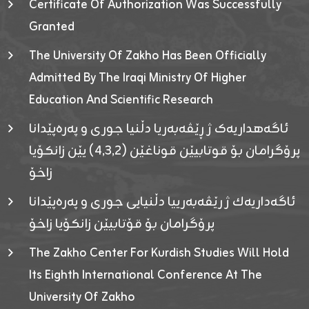
Certificate Of Authorization Was Successfully
Granted
The University Of Zakho Has Been Officially
Admitted By The Iraqi Ministry Of Higher
Education And Scientific Research
ئاگەهداریەک ژ ڕێڤەبەریا دڵنیا جوری و پەرەپێدانا
پرۆگرامان بۆ قوتابیێن قوناغێن (٤٫٣٫٢) یێن زانکۆیا
زاخۆ
ئاگەداریەك ژ رێڤەبەرییا دڵنیایی جوری و پەرەپێدانا
پرۆگرامان بۆ قۆتابیێن زانکۆیا زاخۆ
The Zakho Center For Kurdish Studies Will Hold
Its Eighth International Conference At The
University Of Zakho