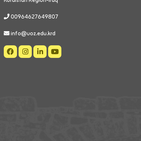
Kurdistan Region-Iraq
00964627649807
info@uoz.edu.krd