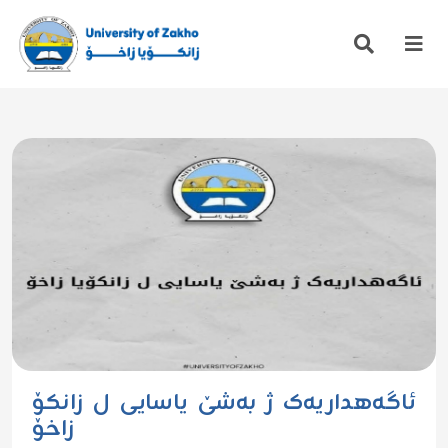
ئاگەهداریەک ژ بەشێ یاسایی ل زانکۆ
زاخۆ