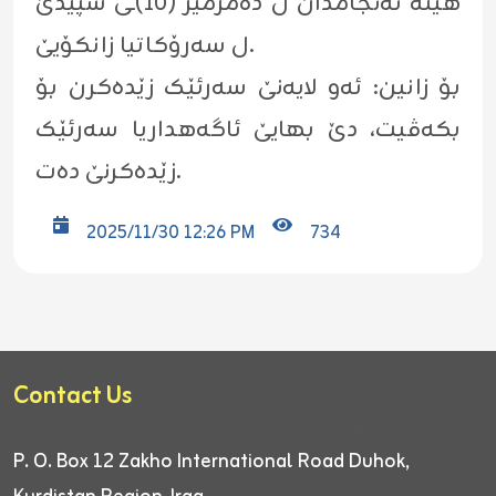
هێتە ئەنجامدان ل دەمژمێر (١٠)ـی سپێدێ
ل سەرۆکاتیا زانکۆیێ.
بۆ زانین: ئەو لایەنێ سەرئێک زێدەکرن بۆ
بکەڤیت، دێ بهایێ ئاگەهداریا سەرئێک
زێدەکرنێ دەت.
2025/11/30 12:26 PM
734
Contact Us
P. O. Box 12
Zakho International Road
Duhok,