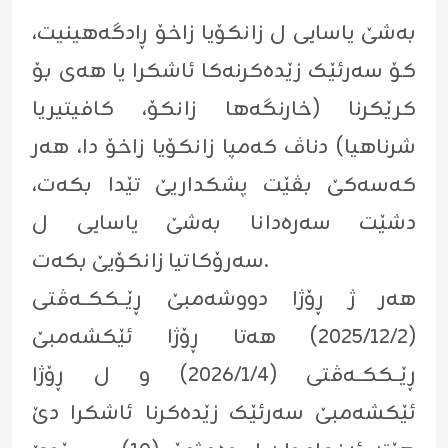
بەشێ یاسایی ل زانکۆیا زاخۆ ڕادگەهینیت،
کۆ سەرئێک زێدەکرنەکا ئاشکرا یا هەی بۆ
کرێکرنا (خارنگەها زانکۆ، کافیتیریا
شرناهیا) دناڤ کەمپا زانکۆیا زاخۆ دا، هەر
کەسەکێ بڤێت پشکداریێ تێدا بکەت،
دشێت سەرەدانا بەشێ یاسایی ل
سەرۆکاتیا زانکۆیێ بکەت.
هەر ژ ڕۆژا دووشەمبێ ڕێــککــەڤتی
(٢٠٢٥/١٢/٢) هەتا ڕۆژا ئێکشەمبێ
ڕێــککــەڤتی (٢٠٢٦/١/٤) و ل ڕۆژا
ئێکشەمبێ سەرئێک زێدەکرنا ئاشکرا دێ