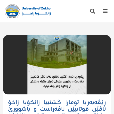
ڕێڤەبەریا تومارا گشتییا زانکۆیا زاخۆ
ناڤێن قوتابیێن ناڤەراست و باشوورێ