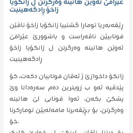
عێراقێ ئەوێن هاتینە وەرگرتن ل زانکۆیا
زاخۆ ڕادگەهینیت
ڕێڤەبەریا تومارا گشتییا زانکۆیا زاخۆ ناڤێن
قوتابیێن ناڤەراست و باشوورێ عێراقێ
ئەوێن هاتینە وەرگرتن ل زانکۆیا زاخۆ
ڕادگەهینیت
زانکۆ داخوازێ ژ ئەڤان قوتابیان دکەت، کۆ
پێدڤیە ئەو ب زویترین دەم سەرەدانا وێ
پشکێ بکەن، ئەوا قوتابی لێ هاتینە
وەرگرتن، بۆ بڕێڤەبرنا مامەلەیێن تومارکرنا
خۆ.
بۆ دیتنا ناڤان، لینکێ ل خوارێ کلیک