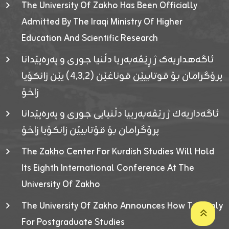
The University Of Zakho Has Been Officially
Admitted By The Iraqi Ministry Of Higher
Education And Scientific Research
ئاگەهداریەک ژ ڕێڤەبەریا دڵنیا جوری و پەرەپێدانا
پرۆگرامان بۆ قوتابیێن قوناغێن (٤٫٣٫٢) یێن زانکۆیا
زاخۆ
ئاگەداریەك ژ رێڤەبەرییا دڵنیایی جوری و پەرەپێدانا
پرۆگرامان بۆ قۆتابیێن زانکۆیا زاخۆ
The Zakho Center For Kurdish Studies Will Hold
Its Eighth International Conference At The
University Of Zakho
The University Of Zakho Announces How To Apply
For Postgraduate Studies