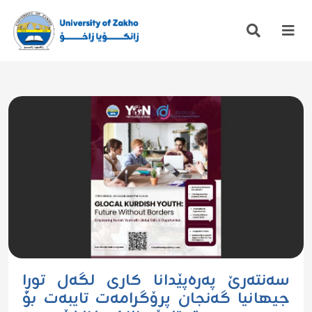
سەنتەرێ پەرەپێدانا کاری لگەل توڕا
جیهانیا گەنجان پرۆگرامەت تایبەت بۆ