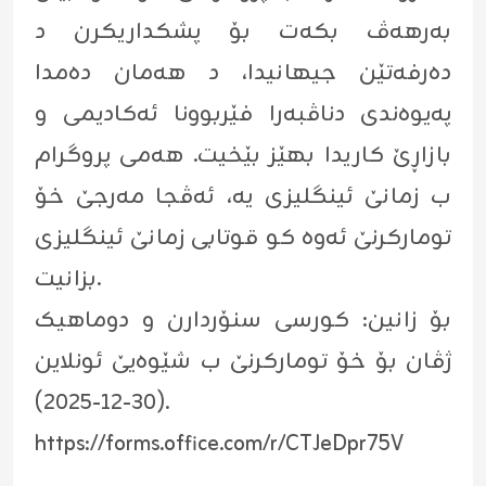
بەرهەڤ بکەت بۆ پشکداریکرن د
دەرفەتێن جیهانیدا، د هەمان دەمدا
پەیوەندی دناڤبەرا فێربوونا ئەکادیمی و
بازاڕێ کاریدا بهێز بێخیت. هەمی پروگرام
ب زمانێ ئینگلیزی یە، ئەڤجا مەرجێ خۆ
تومارکرنێ ئەوە کو قوتابی زمانێ ئینگلیزی
بزانیت.
بۆ زانین: کورسی سنۆردارن و دوماهیک
ژڤان بۆ خۆ تومارکرنێ ب شێوەیێ ئونلاین
(٣٠-١٢-٢٠٢٥).
https://forms.office.com/r/CTJeDpr75V