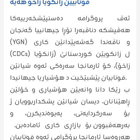
قوتابیێن زانکویا زاخۆ هەیە
ئەڤ پروگرامە دەستپێشخەرییەکا
هەڤپشکە دناڤبەرا تۆڕا جیهانییا گەنجان
(YGN) و ناڤەندا گەشەپێدانێن کاری
(CDCs) ل زانکویێن کوردستانێ (زانکۆیا
زاخۆ)، کۆ ئارمانجا سەرەکی ئەوە شیانێن
قوتابیان پێشبێخیت د هۆشیاریا جیهانیدا.
ب رێکا دانا وانەیێن هۆشیاری و خۆلێن
ڕاهێنانان، دیسان شیانێن پشکداربوویان ژ
بۆ سەرکردایەتی، پەیوەندیکرن، و
بەرهەڤبوون بۆ بازاڕی کاری ئامادەبن.
هەروەسا ئارمانجا پرۆگرامی ئەوە قوتابیان