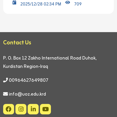
2025/12/28 02:34 PM
709
Contact Us
P. O. Box 12
Zakho International Road
Duhok,
Kurdistan Region-Iraq
00964627649807
info@uoz.edu.krd