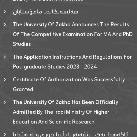
هەلسەنگاندنا مامۆستایان
The University Of Zakho Announces The Results
Of The Competitive Examination For MA And PhD
Studies
The Application Instructions And Regulations For
Postgraduate Studies 2023 – 2024
Certificate Of Authorization Was Successfully
Granted
The University Of Zakho Has Been Officially
Admitted By The Iraqi Ministry Of Higher
Education And Scientific Research
ئاگەهداریەک ژ ڕێڤەبەریا دڵنیا جوری و پەرەپێدانا