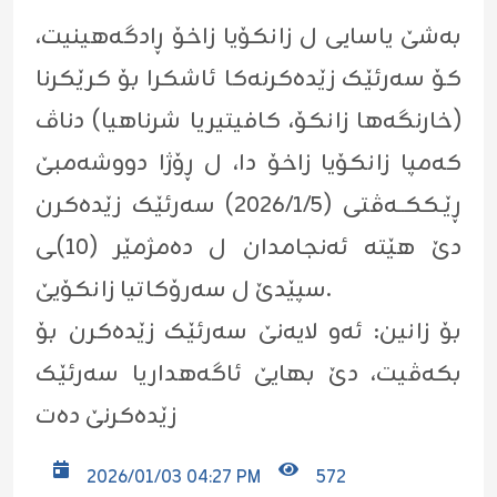
بەشێ یاسایی ل زانکۆیا زاخۆ ڕادگەهینیت،
کۆ سەرئێک زێدەکرنەکا ئاشکرا بۆ کرێکرنا
(خارنگەها زانکۆ، کافیتیریا شرناهیا) دناڤ
کەمپا زانکۆیا زاخۆ دا، ل ڕۆژا دووشەمبێ
ڕێـککــەڤتی (٢٠٢٦/١/٥) سەرئێک زێدەکرن
دێ هێتە ئەنجامدان ل دەمژمێر (١٠)ـی
سپێدێ ل سەرۆکاتیا زانکۆیێ.
بۆ زانین: ئەو لایەنێ سەرئێک زێدەکرن بۆ
بکەڤیت، دێ بهایێ ئاگەهداریا سەرئێک
زێدەکرنێ دەت
2026/01/03 04:27 PM
572