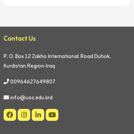
Contact Us
P. O. Box 12
Zakho International Road
Duhok,
Kurdistan Region-Iraq
00964627649807
info@uoz.edu.krd