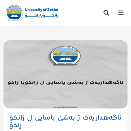
ئاگەهداریەک ژ بەشێ یاسایی ل زانکۆ
زاخۆ