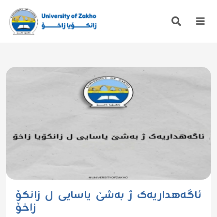
ئاگەهداریەک ژ بەشێ یاسایی ل زانکۆ
زاخۆ