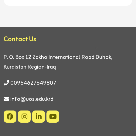
Contact Us
P. O. Box 12
Zakho International Road
Duhok,
Kurdistan Region-Iraq
00964627649807
info@uoz.edu.krd