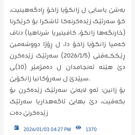
بەشێ یاسایی ل زانکۆیا زاخۆ ڕادگەهینیت،
کۆ سەرئێک زێدەکرنەکا ئاشکرا بۆ کرێکرنا
(خارنگەها زانکۆ، کافیتیریا شرناهیا) دناڤ
کەمپا زانکۆیا زاخۆ دا، ل ڕۆژا دووشەمبێ
ڕێـککــەڤتی (٢٠٢٦/١/٥) سەرئێک زێدەکرن
دێ هێتە ئەنجامدان ل دەمژمێر (١٠)ـی
سپێدێ ل سەرۆکاتیا زانکۆیێ.
بۆ زانین: ئەو لایەنێ سەرئێک زێدەکرن بۆ
بکەڤیت، دێ بهایێ ئاگەهداریا سەرئێک
زێدەکرنێ دەت
2026/01/03 04:27 PM
1370