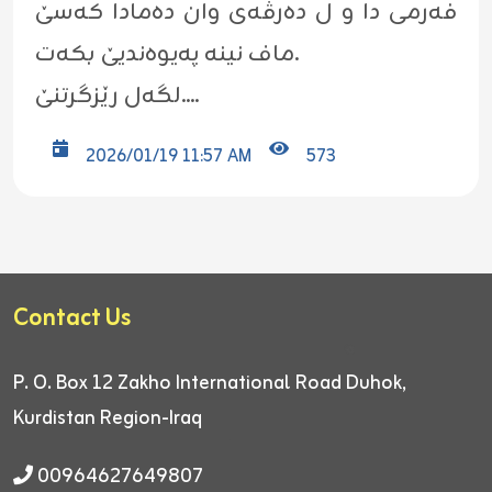
فەرمی دا و ل دەرڤەی وان دەمادا کەسێ
ماف نینە پەیوەندیێ بکەت.
لگه‌ل رێزگرتنێ....
2026/01/19 11:57 AM
573
Contact Us
P. O. Box 12
Zakho International Road
Duhok,
Kurdistan Region-Iraq
00964627649807