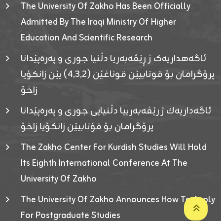
The University Of Zakho Has Been Officially
Admitted By The Iraqi Ministry Of Higher
Education And Scientific Research
ئاگەهداریەک ژ ڕێڤەبەریا دڵنیا جوری و پەرەپێدانا
پرۆگرامان بۆ قوتابیێن قوناغێن (٤٫٣٫٢) یێن زانکۆیا
زاخۆ
ئاگەداریەك ژ رێڤەبەرییا دڵنیایی جوری و پەرەپێدانا
پرۆگرامان بۆ قۆتابیێن زانکۆیا زاخۆ
The Zakho Center For Kurdish Studies Will Hold
Its Eighth International Conference At The
University Of Zakho
The University Of Zakho Announces How To Apply
For Postgraduate Studies