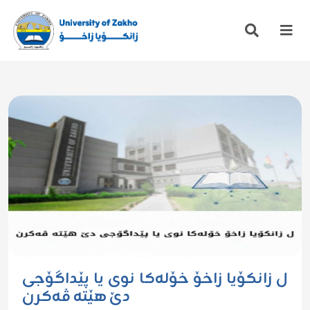
ل زانکۆیا زاخۆ خۆله‌كا نوى یا پێداگۆجى
دێ هێتە ڤەکرن