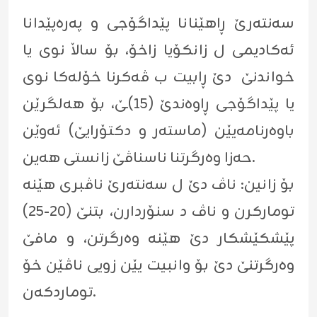
سه‌نته‌رێ ڕاهێنانا پێداگۆجى و په‌ره‌پێدانا
ئه‌كادیمى ل زانكۆیا زاخۆ، بۆ ساڵا نوى یا
خواندنێ دێ ڕابیت ب ڤه‌كرنا خۆله‌كا نوى
یا پێداگۆجى ڕاوه‌ندێ (١٥)ـێ، بۆ هه‌لگرێن
باوه‌رنامەیێن (ماسته‌ر و دكتۆرایێ) ئه‌وێن
حه‌زا وه‌رگرتنا ناسناڤێ زانستى هه‌ین.
بۆ زانین: ناڤ دێ ل سه‌نته‌رێ ناڤبرى هێنه‌
توماركرن و ناڤ د سنۆردارن، بتنێ (٢٠-٢٥)
پێشكێشكار دێ هێنه‌ وه‌رگرتن، و مافێ
وه‌رگرتنێ دێ بۆ وانبیت یێن زویى ناڤێن خۆ
توماردكه‌ن.