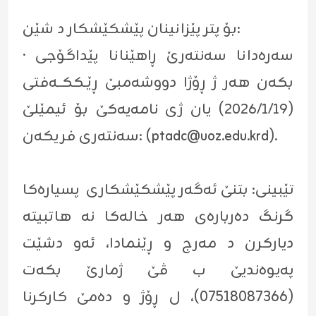
بۆ پتر پێزانینان پێشكێشكار د شێن:
· سەرەدانا سه‌نته‌رێ ڕاهێنانا پێداگۆجى
بکەن هەر ژ ڕۆژا دووشەمبێ ڕێـککــەفتی
(٢٠٢٦/١/١٩) یان ژی نامەیەکێ بۆ ئیمێلێ
).
ptadc@uoz.edu.krd
سەنتەری فریکەن: (
تێبینی: بتنێ ئەگەر پێشكێشكاری پسیارەکا
گرنگ دەربارەی هەر خالەکا نە هاتبیتە
دیارکرن د مەرج و ڕێنمادا، ئەو دشێت
پەیوەندیێ ب ڤێ ژمارێ بكه‌ت
(07518087366)، ل ڕۆژ و دەمێ کارکرنا