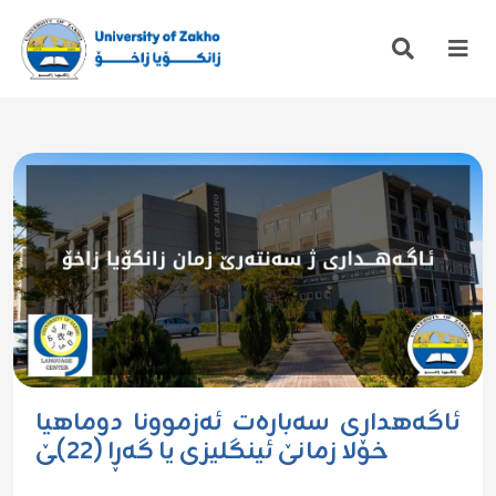
ئاگەهداری سەبارەت ئەزموونا دوماهیا
خۆلا زمانێ ئینگلیزی یا گەڕا (٢٢)ـێ