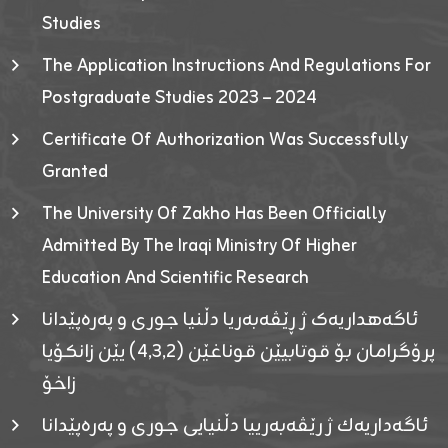
Studies
The Application Instructions And Regulations For
Postgraduate Studies 2023 – 2024
Certificate Of Authorization Was Successfully
Granted
The University Of Zakho Has Been Officially
Admitted By The Iraqi Ministry Of Higher
Education And Scientific Research
ئاگەهداریەک ژ ڕێڤەبەریا دڵنیا جوری و پەرەپێدانا
پرۆگرامان بۆ قوتابیێن قوناغێن (٤٫٣٫٢) یێن زانکۆیا
زاخۆ
ئاگەداریەك ژ رێڤەبەرییا دڵنیایی جوری و پەرەپێدانا