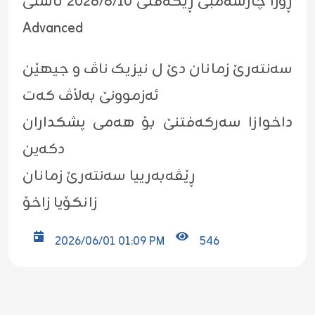
ڕۆژا چارشەمبی ڕێکەڤتی ٢٠٢٦/٦/١٠ ئاستێ
Advanced
سەنتەرێ زمانان دێ ل نیزیک ناڤ و جیهێن
ئەزموونێ بەڵاڤ کەت
داخوازا سەرکەفتنێ بۆ هەمی پشکداران
دکەین
ڕێڤەبەرییا سەنتەرێ زمانان
زانکۆیا زاخۆ
2026/06/01 01:09 PM
546