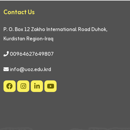
Contact Us
P. O. Box 12
Zakho International Road
Duhok,
Kurdistan Region-Iraq
00964627649807
info@uoz.edu.krd