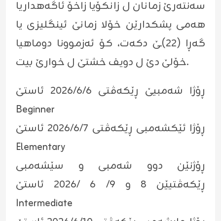
سەنتەرێ زمانان ل زانکۆیا زاخۆ ئاگەهداریا
هەمی پشکدارێن خۆلا زمانێ ئینگلیزی یا
گەڕا (٢٢)ـێ دکەت، کۆ ئەزموونا دوماهیا
خۆلێ دێ ل دویف خشتێ ل خوارێ بیت.
ڕۆژا شەمبیێ ڕێکەڤتی ٢٠٢٦/٦/٦ ئاستێ
Beginner
ڕۆژا ئێکشەمبی ڕێکەڤتی ٢٠٢٦/٦/٧ ئاستێ
Elementary
ڕۆژنێن دوو شەمبی و سێشەمبی
ڕێکەڤتیێن ٨ و ٩/ ٦ /٢٠٢٦ ئاستێ
Intermediate