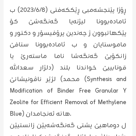
ڕۆژا پێنجشەمبی ڕێککەفتی (٢٠٢٣/٦/٨) ب
ئامادەبوونا لیژنه‌یا گه‌نگه‌شێ كۆ
پێكهاتبوون ژ چه‌ندین پرۆفیسۆر و دکتور و
ماموستایان و ب ئامادەبوونا ستافێ
زانکۆیێ گەنگەشا ناما ماستەرێ یا
قوتابییێ خواندنا بلند (دلژار سعدالله
محمد) لژێر ناڤونیشانێ (Synthesis and
Modification of Binder Free Granular Y
Zeolite for Efficient Removal of Methylene
Blue) هاتە ئەنجامدان.
ل دوماهیێ پشتی گەنگەشەیێن زانستیێن