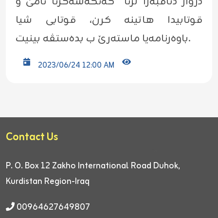
دژوار دناڤبەرا لژنا گەنگەشەکرنا نامێ و
قوتابیدا هاتینە کرن، قوتابی شیا
باوەرنامەیا ماستەرێ ب بدەستڤە بینیت.
2023/06/24 12:00 AM
Contact Us
P. O. Box 12
Zakho International Road
Duhok,
Kurdistan Region-Iraq
00964627649807