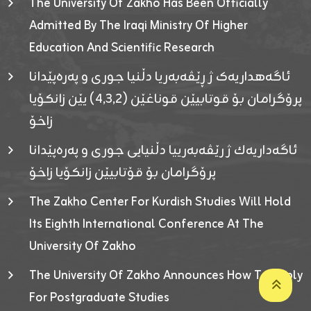
The University Of Zakho Has Been Officially
Admitted By The Iraqi Ministry Of Higher
Education And Scientific Research
ئاگەهداریەک ژ ڕێڤەبەریا دڵنیا جوری و پەرەپێدانا
پرۆگرامان بۆ قوتابیێن قوناغێن (٤٫٣٫٢) یێن زانکۆیا
زاخۆ
ئاگەداریەك ژ رێڤەبەرییا دڵنیایی جوری و پەرەپێدانا
پرۆگرامان بۆ قۆتابیێن زانکۆیا زاخۆ
The Zakho Center For Kurdish Studies Will Hold
Its Eighth International Conference At The
University Of Zakho
The University Of Zakho Announces How To Apply
For Postgraduate Studies