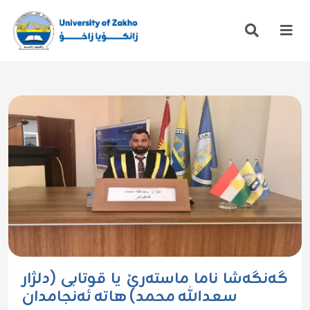
گەنگەشا ناما ماستەرێ یا قوتابی (دلژار
سعدالله محمد) هاتە ئەنجامدان