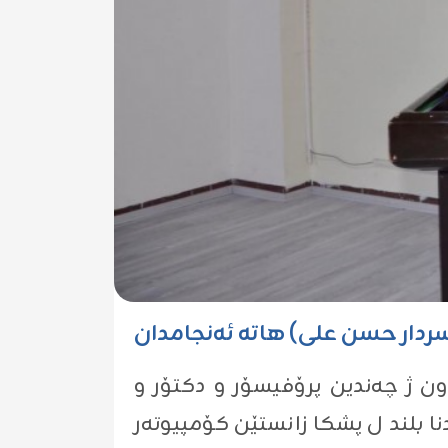
 (سردار حسن علی) هاتە ئەنجامدان
‌شێ كۆ پێكهاتبوون ژ چه‌ندین پرۆفیسۆر و دکتۆر و
نا بلند ل پشکا زانستێن کۆمپیوتەر