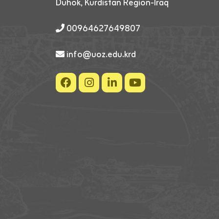
Duhok, Kurdistan Region-Iraq
00964627649807
info@uoz.edu.krd