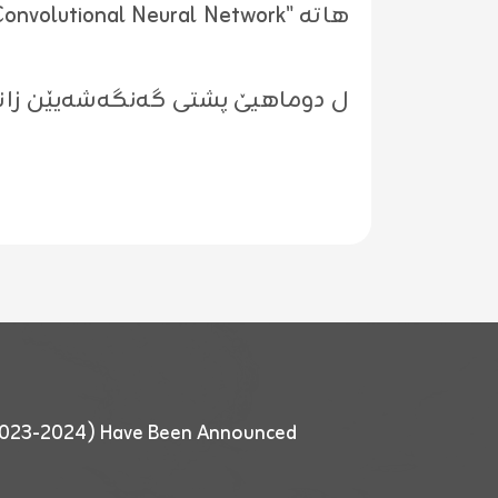
ل دوماهیێ پشتی گەنگەشەیێن زانستی
 (2023-2024) Have Been Announced