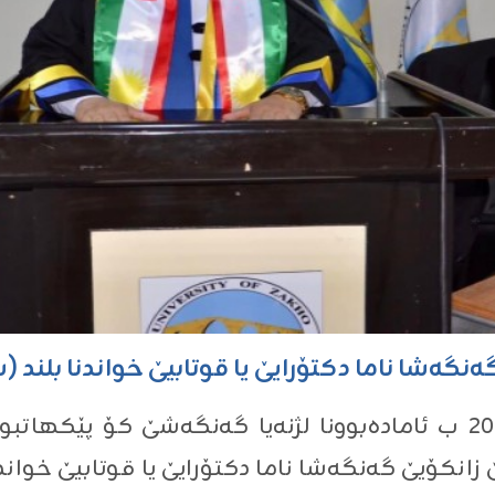
ەنگەشا ناما دکتۆرایێ یا قوتابیێ خواندنا بلند
ڕۆژا شەمبی ڕێـککـــــەڤتی ۲۲-٦-٢٠٢٤ ب ئامادەبوونا لژنه‌یا گه‌نگه
زانکۆیێ گەنگەشا ناما دكتۆرايێ یا قوتابیێ خواند