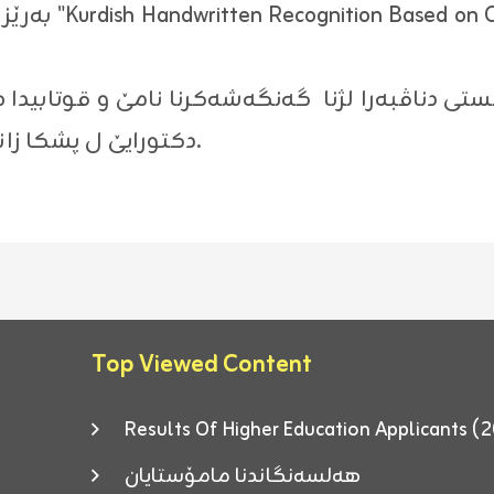
l Network" هاتە
 دناڤبەرا لژنا گەنگەشەکرنا نامێ و قوتابیدا هات
دكتورايێ ل پشکا زانستێن کۆمپیوتەری بدەستڤەبینیت.
Top Viewed Content
Results Of Higher Education Applicants
هەلسەنگاندنا مامۆستایان