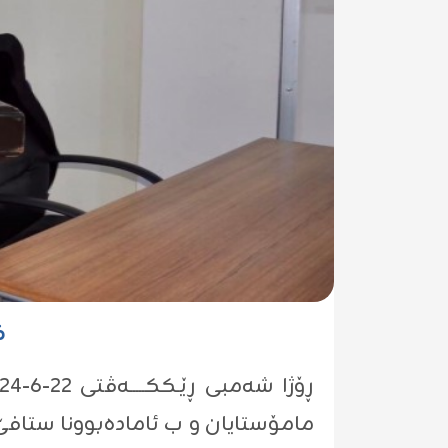
گ
مامۆستایان و ب ئامادەبوونا ستافێ 