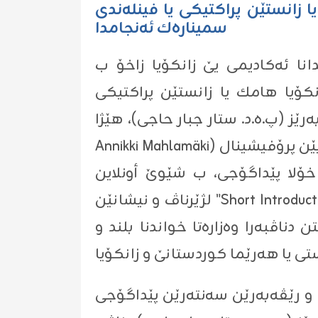
ا زانستێن پراكتیكى یا فینله‌ندى
سمیناره‌ك ئه‌نجامدا
ێداگۆجى و په‌ره‌پێدانا ئه‌كادیمى یێ زانكۆیا زاخۆ ب
راكتیكى (HAMK Häme University of Applied Sciences) یا فینله‌ندى،
 (پ.ه.د. ستار جبار حاجی)، هێژا (Seija
Annikki Mahlamäki) ڕاگرا سكۆلا فێركرنا مامۆستایێن پرۆفیشینال (Professional Teacher Education Dean of School of ) ل
خۆلا پێداگۆجى، ب شێوێ أونلاین
لژێرناڤ و نیشانێن "Short Introduction to the Finnish Education and Teachers' Competence Development " . هه‌ژى گوتنێ
اڤبه‌را وه‌زاره‌تا خواندنا بلند و
امۆستا و رێڤه‌به‌رێن سه‌نته‌رێن پێداگۆجى