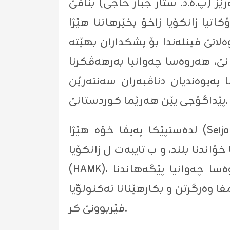
ێز (پ.ه.د. ستار جبار حاجی) بناڤێ
كۆیا زاخۆ بخێرهاتنا هێژا (Seija Annikki Mahlamäki)، و هه‌مى ئاماده‌بوویان كر، مه‌ره‌م ژ ڤێ چالاكیێ بۆ
لاتێ فینله‌ندا بۆ پشكداران بهێته‌
ێ، هه‌روه‌سا چه‌وانیا به‌رهه‌ڤكرنا
‌یوه‌ندیان دناڤبه‌ران سه‌نته‌رێن
پێداگۆجى یێن هه‌رێما كوردستانێ.
لده‌ستپێكا په‌یڤا خۆه‌ هێژا (Seija Mahlamäki)، سوپاسیا سه‌نته‌رێ پێداگۆجى یێ زانكۆیا زاخۆ كر، و گورتییه‌ك لدۆر
خۆاندنا بلند، و ب تایبه‌ت ل زانكۆیا
(HAMK)، هه‌روه‌سا گرنگیا بكارهێنانا رێكێن نوى د پرۆسێسا فێركرن و فێربوونێ دا، هه‌روه‌سا چه‌وانیا پێگه‌هاندنا
وه‌رگرتن و بكارهێنانا ته‌كنولوّیا
فێربوونێ كر.