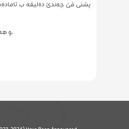
پشتى ڤێ چه‌ندێ ده‌لیڤه‌ ب ئاماده‌ب
لدۆیماهیێ ڕێڤه‌به‌رێ سه‌نته‌رى سوپاسیا هێژا (Seija Mahlamäki) و هه‌مى ئاماده‌بوویان كر.