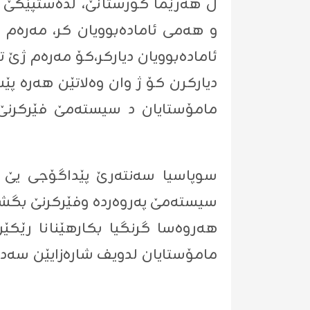
ل هه‌رێما كورستانێ، لده‌ستپێكێ ڕێ
ئاماده‌بوویان دیاركر،كۆ مه‌ره‌م ژێ
دیاركرن كۆ ژ وان وه‌لاتێن هه‌ره‌ پێ
مامۆستایان د سیسته‌مێ فێركرنێ یێ 
سیسته‌مێ په‌روه‌رده‌ وفێركرنێ بگشتى 
مامۆستایان لدویف شاره‌زایێن سه‌دێ 