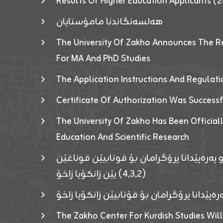
Results Of Higher Education Applicants
هەلسەنگاندنا مامۆستایان
The University Of Zakho Announces The R
For MA And PhD Studies
The Application Instructions And Regulat
Certificate Of Authorization Was Success
The University Of Zakho Has Been Officiall
Education And Scientific Research
 پەرەپێدانا پرۆگرامان بۆ قوتابیێن قوناغێن
(٤٫٣٫٢) یێن زانکۆیا زاخۆ
ەپێدانا پرۆگرامان بۆ قۆتابیێن زانکۆیا زاخۆ
The Zakho Center For Kurdish Studies Will