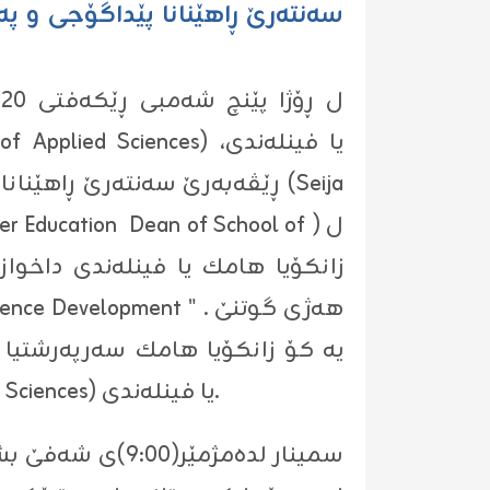
سه‌نته‌رێ ڕاهێنانا پێداگۆجى و په
ڕێڤه‌به‌رێ سه‌نته‌رێ ڕاهێنانا پ
زانكۆیا هامك یا فینله‌ندى داخو
یه‌ كۆ زانكۆیا هامك سه‌رپه‌رشتیا پ
ڤه‌كولینێن زانستى یا هه‌رێما كوردستانێ و زانكۆیا (HAMK Häme University of Applied Sciences) یا فینله‌ندى.
سمینار لده‌مژمێ