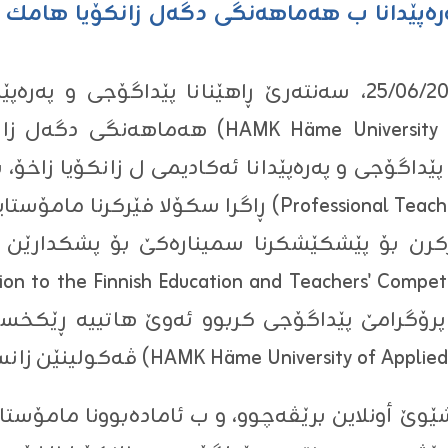
‌ره‌پێدانا ب هه‌ماهه‌نگى دگه‌ل زانكۆیا هامك ی
ل ڕۆژا پێنچ شه‌مبى ڕێكه‌فتى 25/06/2020، سه‌نته‌رێ ڕاهێنانا پ
هه‌ماهه‌نگى دگه‌ل زانكۆیا هامك یا زانستێن پ
ێداگۆجى و په‌ره‌پێدانا ئه‌كادیمى ل زانكۆیا زاخۆ، به‌رێز
ازكرن بۆ پێشكێشكرنا سمیناره‌كێ بۆ پشكدارێن 
رۆگرامێ پێداگۆجى كربوو ئه‌وێ هاتییه‌ ڕێكخستن دن
ر(9:00)ى شه‌فێ بشێوێ أونلاین برێڤه‌چوو، و ب ئاماده‌بوونا م