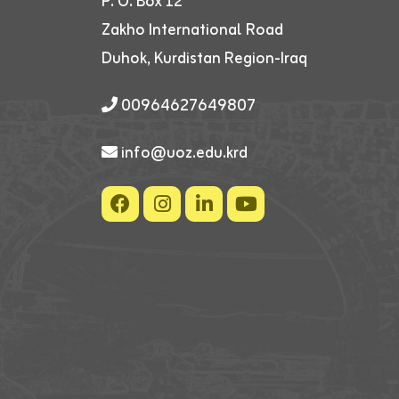
P. O. Box 12
Zakho International Road
Duhok, Kurdistan Region-Iraq
00964627649807
info@uoz.edu.krd