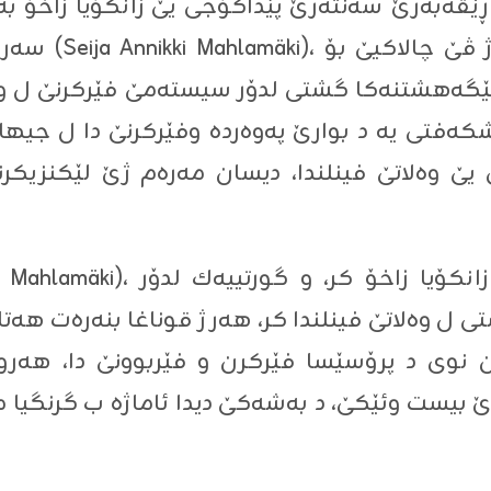
ڤه‌به‌رێ سه‌نته‌رێ پێداگۆجى یێ زانكۆیا زاخۆ به‌ر
سه‌رۆكاتیا زان
 تێگه‌هشتنه‌كا گشتى لدۆر سیسته‌مێ فێركرنێ ل وه‌
شكه‌فتى یه‌ د بوارێ په‌وه‌رده‌ وفێركرنێ دا ل جیهان
وه‌لاتێ فینلندا، دیسان مه‌ره‌م ژێ لێكنزیكرنا په
ل وه‌لاتێ فینلندا كر، هه‌ر ژ قوناغا بنه‌ره‌ت هه‌تا 
بیست وئێكێ، د به‌شه‌كێ دیدا ئاماژه‌ ب گرنگیا مفا 