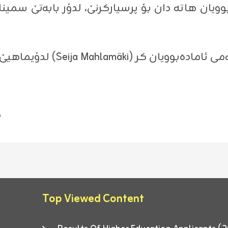
وویان هاته‌ دان بۆ پرسیاركرنێ، لدۆر بابه‌تێ سمین
5
Top Viewed Content