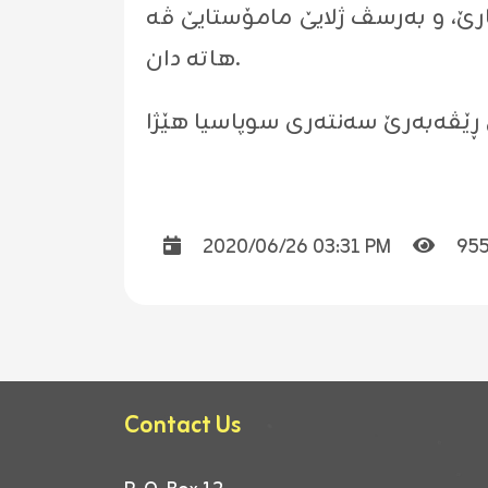
ارێ، و به‌رسڤ ژلایێ مامۆستایێ ڤه‌
هاته‌ دان.
2020/06/26 03:31 PM
95
Contact Us