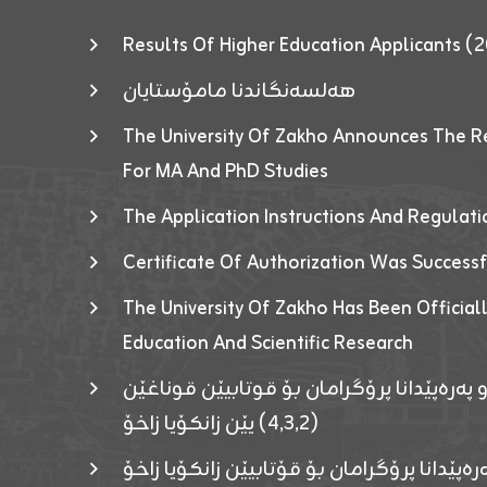
Results Of Higher Education Applicants
هەلسەنگاندنا مامۆستایان
The University Of Zakho Announces The R
For MA And PhD Studies
The Application Instructions And Regulat
Certificate Of Authorization Was Success
The University Of Zakho Has Been Officiall
Education And Scientific Research
 پەرەپێدانا پرۆگرامان بۆ قوتابیێن قوناغێن
(٤٫٣٫٢) یێن زانکۆیا زاخۆ
ەپێدانا پرۆگرامان بۆ قۆتابیێن زانکۆیا زاخۆ