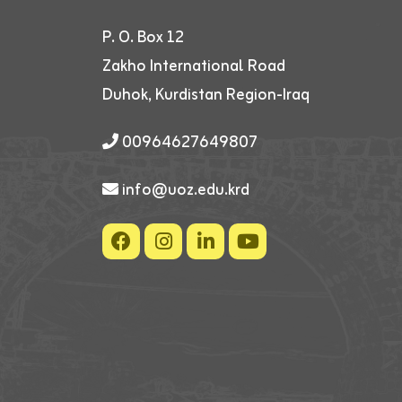
P. O. Box 12
Zakho International Road
Duhok, Kurdistan Region-Iraq
00964627649807
info@uoz.edu.krd