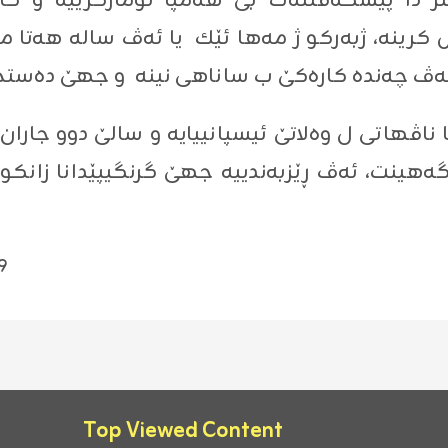
یتر دا پێشكه‌ڤتنه‌ك بێ هه‌مپا تۆماركرییه‌ و ك
اڤهاتى ل وه‌لاتێ ئیسپانییایه‌ و سالێ دوو جاران ڕ
‌وخۆ) ل هه‌یڤێن (1 و 7) ڕادگه‌هینت، ئه‌ڤ ڕێزبه‌ندییه‌ جهێ گرنگیپ
9
Top Viewed Content