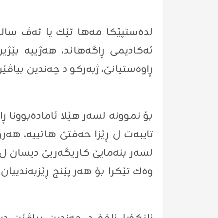
لده‌ستپێكا مه‌ها ئێك یا ئه‌ڤ ساله
ئه‌كادیمى ڕاگه‌هاند، هه‌ژییه‌ بێژ
ڕاوه‌ستیانێ، ژبه‌ركو د چه‌ندین بیا
بۆ نموونه‌ لسه‌ر هێلا ئاماده‌بوونا
تایبه‌ت ل ڕێزا حه‌فتێ هاتییه‌، هه‌ر
لسه‌ر بنه‌مایێ كاریگه‌ریێ دیسان ل