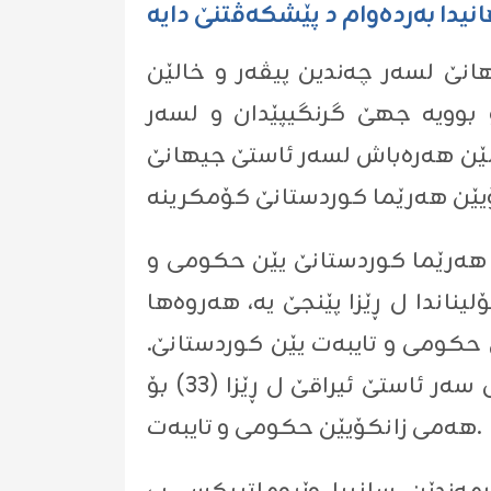
انێ لسه‌ر چه‌ندین پیڤه‌ر و خالێن
كو بوویه‌ جهێ گرنگیپێدان و لسه‌ر
الێن هه‌ره‌باش لسه‌ر ئاستێ جیهانێ
یێن هه‌رێما كوردستانێ یێن حكومى و
یناندا ل ڕێزا پێنجێ یه‌، هه‌روه‌ها
ن حكومى و تایبه‌ت یێن كوردستانێ.
وه‌ك تێكرا بۆ هه‌ر پێنج ڕێزبه‌ندییان لسه‌ر ئاستێ زانكۆیێن كوردستانێ ل ڕێزا (10) و ل سه‌ر ئاستێ ئیراقێ ل ڕێزا (33) بۆ
مى زانكۆیێن حكومى و تایبه‌ت.