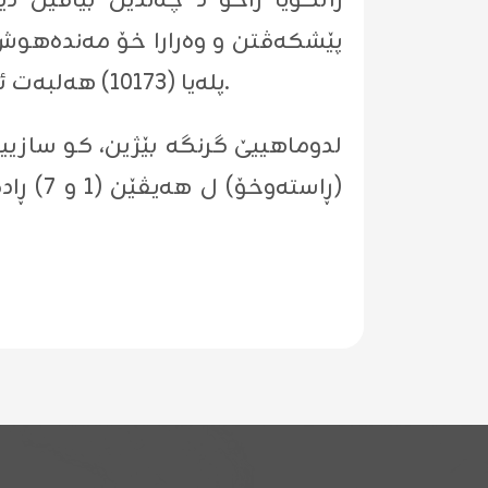
زانكۆیا زاخۆ د چه‌ندین بیاڤێن د
پله‌یا (10173) هه‌لبه‌ت ئه‌ڤ چه‌نده‌ كاره‌كێ ب ساناهى نینه‌ و جهێ ده‌ستخۆشیێیه‌ بۆ زانكۆیێ و ستافێ كارى.
لدوماهییێ گرنگه‌ بێژین، كو سازییا ن
(ڕاسته