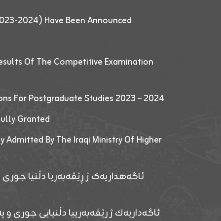
 (2023-2024) Have Been Announced
esults Of The Competitive Examination
ions For Postgraduate Studies 2023 – 2024
fully Granted
y Admitted By The Iraqi Ministry Of Higher
ئاگەهداریەک ژ ڕێڤەبەریا دڵنیا جوری و
ئاگەداریەك ژ رێڤەبەرییا دڵنیایی جوری و پەر