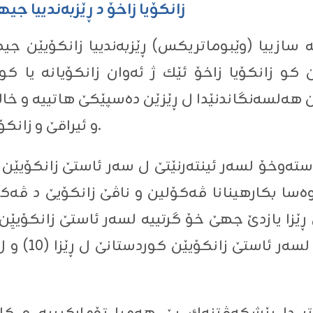
‌ سازییا (وێبوماتریكس) ڕێزبه‌ندییا زانكۆیێن جیه
ین كو زانكۆیا زاخۆ ئێك ژ ئه‌وان زانكۆیانه‌ یا 
ڤێن هه‌لسه‌نگاندنێدا ل ڕێزێن ده‌سپێكێ هاتییه‌ و خ
و ئیراقێ و زانكۆیێن هه‌رێما كوردستانێ كۆمكرینه‌.
 ڕاسته‌وخۆ لسه‌ر ئینته‌رنێتێ ل سه‌ر ئاستێ زانكۆ
وه‌سا بكارهینانا ڤه‌كۆلین و ناڤێ زانكۆیێ د ڤه‌كۆل
 ڕێزا یازدێ جهێ خۆ گرتییه‌ لسه‌ر ئاستێ زانكۆیێِ
هه‌