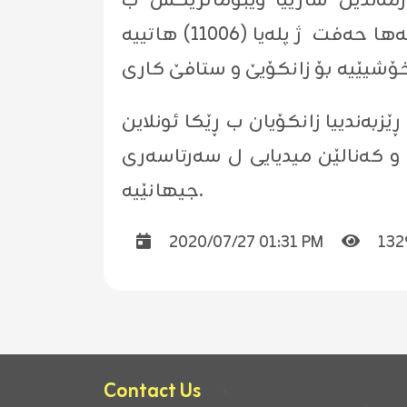
ارمه‌ندێن سازییا وێبوماتریكس ب
پێشكه‌ڤتن و وه‌رارا خۆ مه‌نده‌هوش كرینه‌، ژبه‌ركو ژ مه‌ها ئێك یا ئه‌ڤ ساله‌ هه‌تا مه‌ها حه‌فت ژ پله‌یا (11006) هاتییه‌
ێزبه‌ندییا زانكۆیان ب ڕێكا ئونلاین
ێدانا زانكو و كه‌نالێن میدیایى ل سه‌رتاسه‌رى
جیهانێیه‌.
2020/07/27 01:31 PM
132
Contact Us