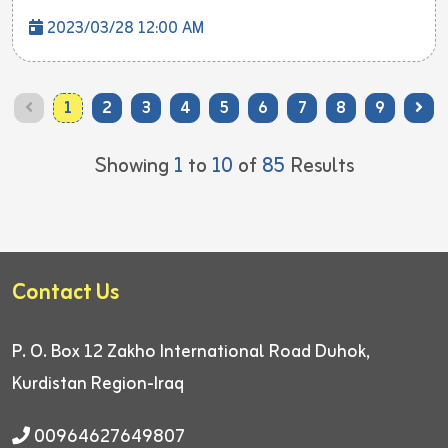
2023/03/28 12:00 AM
1
2
3
4
5
6
7
8
9
Showing
1
to
10
of
85
Results
Contact Us
P. O. Box 12
Zakho International Road
Duhok,
Kurdistan Region-Iraq
00964627649807