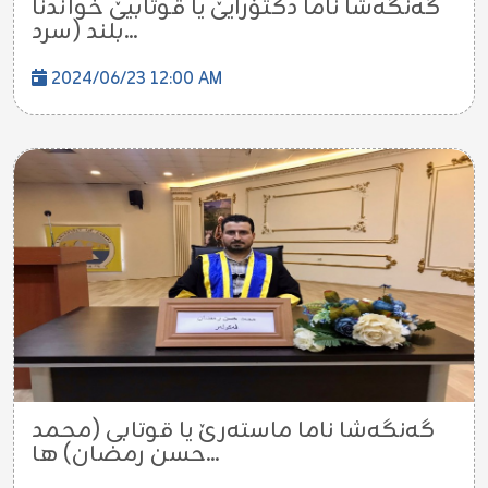
گەنگەشا ناما دکتۆرایێ یا قوتابیێ خواندنا
بلند (سرد...
2024/06/23 12:00 AM
گەنگەشا ناما ماستەرێ یا قوتابی (محمد
حسن رمضان) ها...