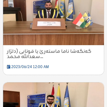
گەنگەشا ناما ماستەرێ یا قوتابی (دلژار
سعدالله محمد...
2023/06/24 12:00 AM