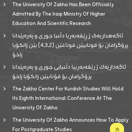
The University Of Zakho Has Been Officially
Admitted By The Iraqi Ministry Of Higher
Education And Scientific Research
ئاگەهداریەک ژ ڕێڤەبەریا دڵنیا جوری و پەرەپێدانا
پرۆگرامان بۆ قوتابیێن قوناغێن (٤٫٣٫٢) یێن زانکۆیا
زاخۆ
ئاگەداریەك ژ رێڤەبەرییا دڵنیایی جوری و پەرەپێدانا
پرۆگرامان بۆ قۆتابیێن زانکۆیا زاخۆ
The Zakho Center For Kurdish Studies Will Hold
Its Eighth International Conference At The
University Of Zakho
The University Of Zakho Announces How To Apply
For Postgraduate Studies