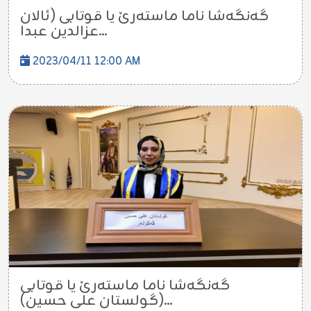
گەنگەشا ناما ماستەرێ یا قوتابی (ئالان
عزالدین عبدا...
2023/04/11 12:00 AM
گەنگەشا ناما ماستەرێ یا قوتابی
(گولستان علی حسین)...