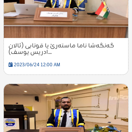
گەنگەشا ناما ماستەرێ یا قوتابی (ئالان
ادریس یوسف)...
2023/06/24 12:00 AM