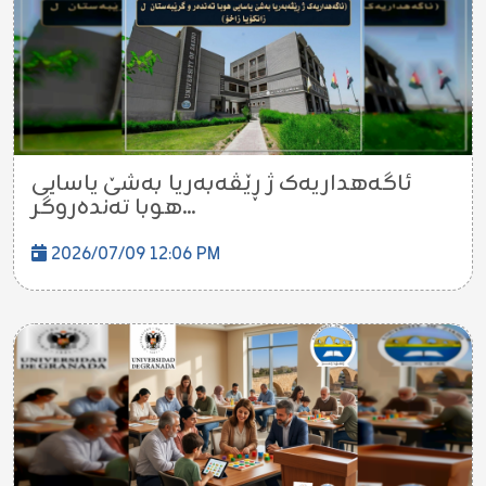
ئاگەهداریەک ژ ڕێڤەبەریا بەشێ یاسایی
هوبا تەندەروگر...
2026/07/09 12:06 PM