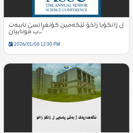
ل زانکۆیا زاخۆ ئێکەمین کۆنفڕانسێ تایبەت
ب قوتابیان...
2026/01/06 12:30 PM