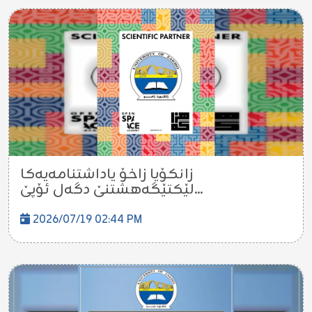
زانکۆیا زاخۆ یاداشتنامەیەکا
لێکتێگەهشتنێ دگەل ئۆپێ...
2026/07/19 02:44 PM