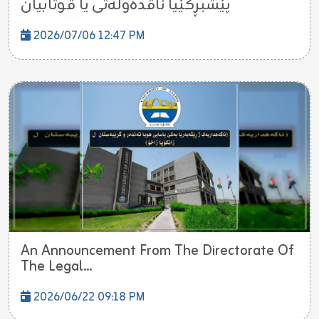
پێشبڕکێیا ناڤدەولەتی یا قوتابيان
2026/07/06 12:47 PM
An Announcement From The Directorate Of
The Legal...
2026/06/22 09:18 PM