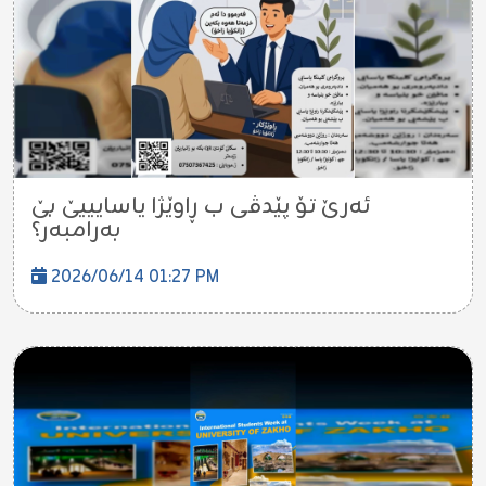
ئەرێ تۆ پێدڤی ب ڕاوێژا یاسایییێ بێ
بەرامبەر؟
2026/06/14 01:27 PM