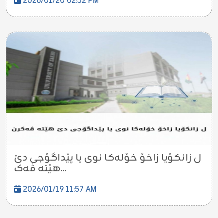
2026/01/20 02:52 PM
ل زانکۆیا زاخۆ خۆله‌كا نوى یا پێداگۆجى دێ
هێتە ڤەک...
2026/01/19 11:57 AM