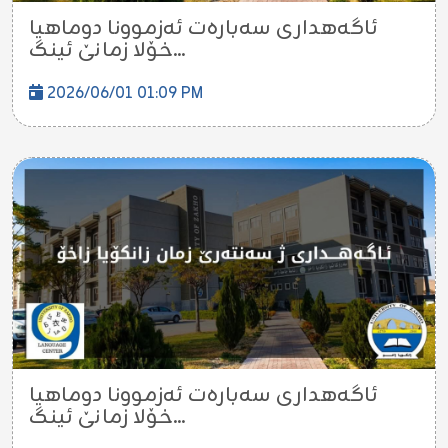
ئاگەهداری سەبارەت ئەزموونا دوماهیا
خۆلا زمانێ ئینگ...
2026/06/01 01:09 PM
ئاگەهداری سەبارەت ئەزموونا دوماهیا
خۆلا زمانێ ئینگ...