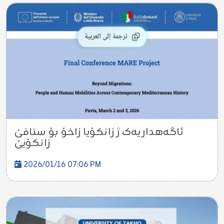
ئاگەهداریەک ژ زانکۆیا زاخۆ بۆ ستافێ
زانکۆیێ
2026/01/16 07:06 PM