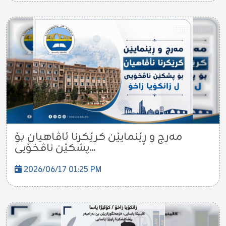
مەرج و ڕێنمایێن کرێکرنا ئاڤاهیان بۆ
پشکێن ناڤخۆیی...
2026/06/17 01:25 PM