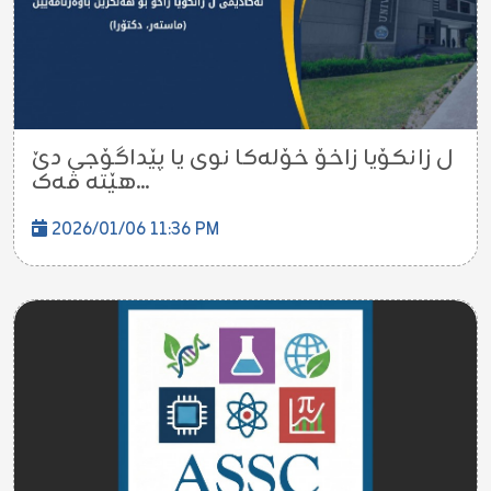
ل زانکۆیا زاخۆ خۆله‌كا نوى یا پێداگۆجى دێ
هێتە ڤەک...
2026/01/06 11:36 PM