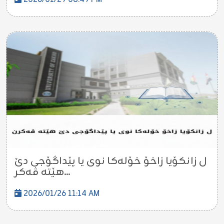
2026/01/29 08:49 PM
ل زانکۆیا زاخۆ خۆلەکا نوی یا پێداگۆجى دێ
هێتە ڤەکر...
2026/01/26 11:14 AM