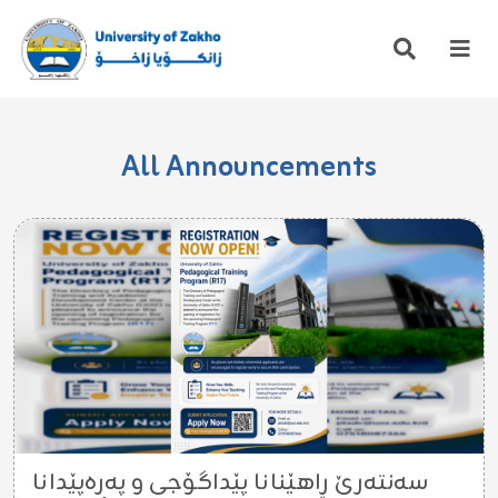
All Announcements
سه‌نته‌رێ ڕاهێنانا پێداگۆجى و په‌ره‌پێدانا