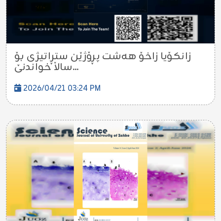
زانکۆیا زاخۆ هەشت پڕۆژێن ستڕاتیژی بۆ
ساڵا خواندنێ...
2026/04/21 03:24 PM