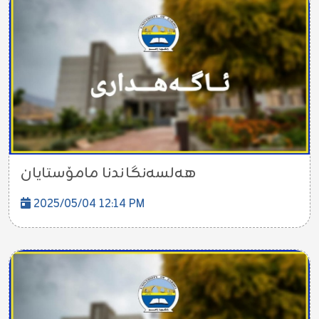
هەلسەنگاندنا مامۆستایان
2025/05/04 12:14 PM