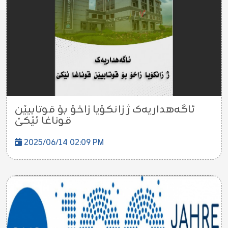
ئاگەهداریەک ژ زانکۆیا زاخۆ بۆ قوتابیێن
قوناغا ئێکێ
2025/06/14 02:09 PM