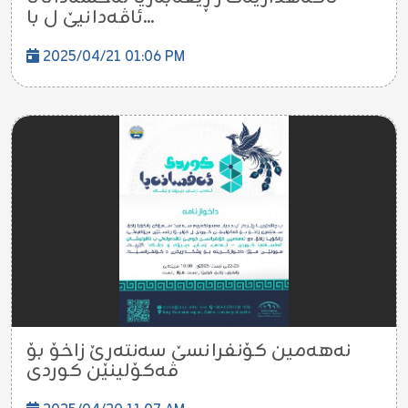
ئاڤەدانیێ ل با...
2025/04/21 01:06 PM
نەهەمین کۆنفرانسێ سەنتەرێ زاخۆ بۆ
ڤەکۆلینێن کوردی