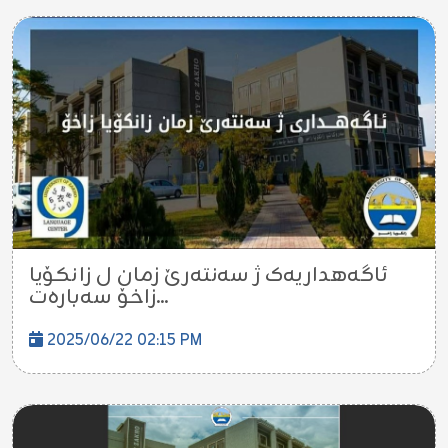
ئاگەهداریەک ژ سەنتەرێ زمان ل زانکۆیا
زاخۆ سەبارەت...
2025/06/22 02:15 PM