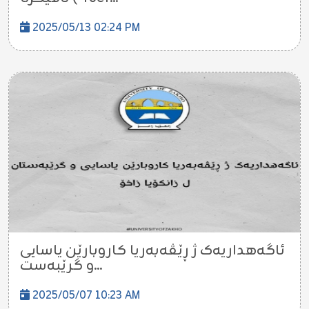
2025/05/13 02:24 PM
ئاگەهداریەک ژ ڕێڤەبەریا کاروبارێن یاسایی
و گرێبەست...
2025/05/07 10:23 AM