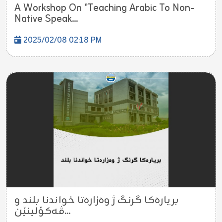
A Workshop On "Teaching Arabic To Non-
Native Speak...
2025/02/08 02:18 PM
بریارەکا گرنگ ژ وەزارەتا خواندنا بلند و
ڤەکۆلینێن...