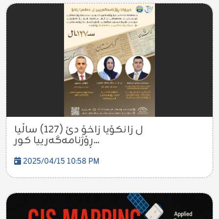
ل زانکۆیا زاخۆ دێ (١٢٧) ساڵیا
ڕۆژنامه‌گه‌رييا كور...
2025/04/15 10:58 PM