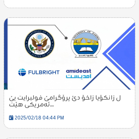
ل زانکۆیا زاخۆ دێ پرۆگرامێ فولبرایت یێ
ئەمریكی هێت...
2025/02/18 04:44 PM