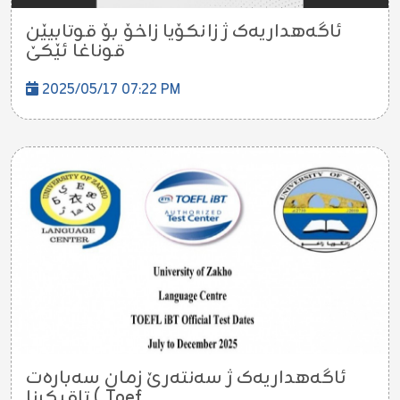
ئاگەهداریەک ژ زانکۆیا زاخۆ بۆ قوتابیێن
قوناغا ئێکێ
2025/05/17 07:22 PM
ئاگەهداریەک ژ سەنتەرێ زمان سەبارەت
تاقیکرنا ( Toef...