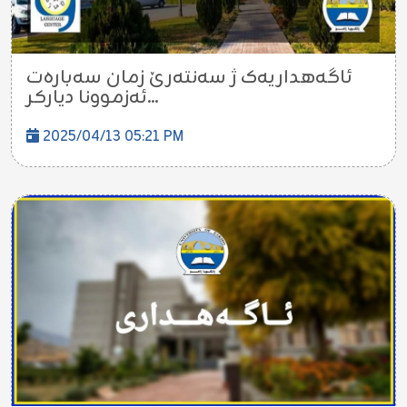
ئاگەهداریەک ژ سەنتەرێ زمان سەبارەت
ئەزموونا دیارکر...
2025/04/13 05:21 PM