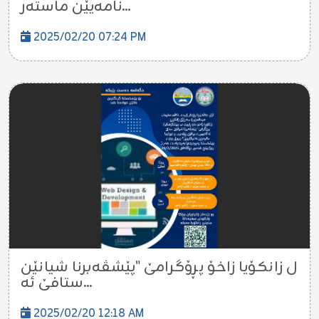
نامەیێن ماستەر...
2025/02/20 07:24 PM
ل زانکۆیا زاخۆ پڕۆگرامێ "پێشڤەبرنا شیانێن
ستافێ ئە...
2025/02/20 12:18 AM