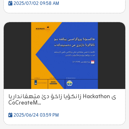
2025/07/02 09:58 AM
زانکۆیا زاخۆ دێ مێهڤانداریا Hackathon ی
CoCreateM...
2025/06/24 03:59 PM