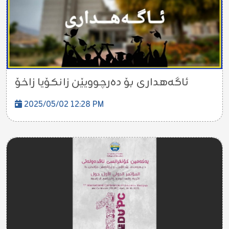
ئاگەهداری بۆ دەرچوویێن زانکۆیا زاخۆ
2025/05/02 12:28 PM