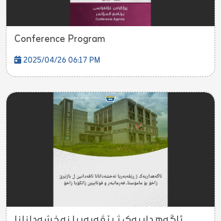
Conference Program
2025/04/26 06:17 PM
ئاگەهداریەک ژ ڕێڤەبەریا نەخشەدانانا