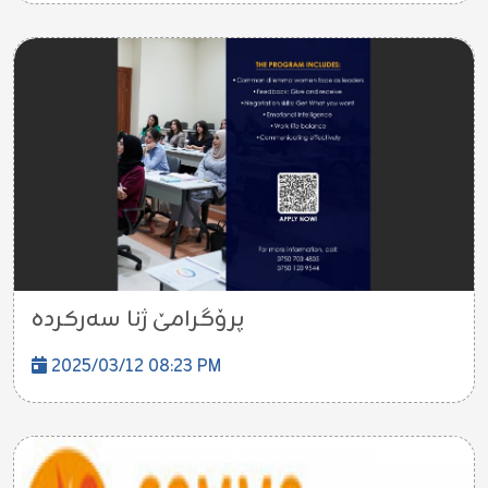
پرۆگرامێ ژنا سەركردە
2025/03/12 08:23 PM