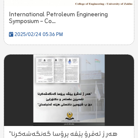
International Petroleum Engineering
Symposium – Co...
2025/02/24 05:36 PM
"هەر ژ ئەڤرۆ پێڤە پرۆسا گەنگەشەکرنا