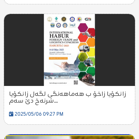
زانكۆیا زاخۆ ب هەماهەنگی لگەل زانكۆیا
شرنەخ دێ سەم...
2025/05/06 09:27 PM