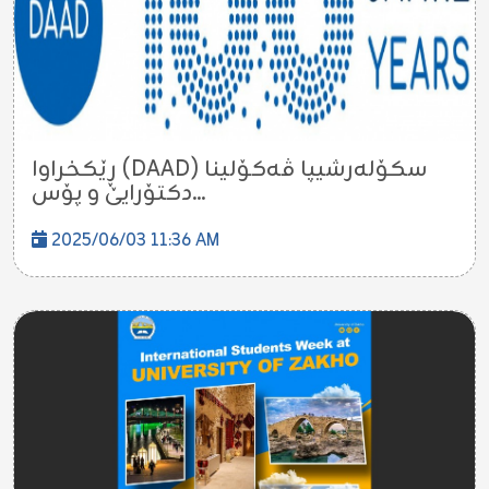
ڕێكخراوا (DAAD) سكۆلەرشیپا ڤەكۆلینا
دكتۆرایێ و پۆس...
2025/06/03 11:36 AM