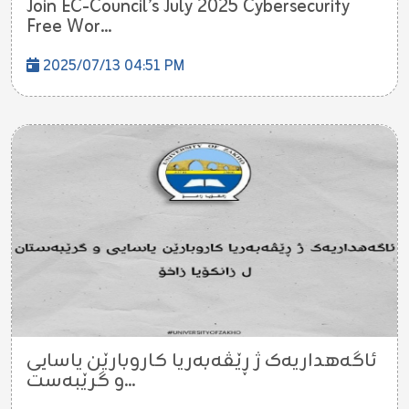
Join EC-Council’s July 2025 Cybersecurity
Free Wor...
2025/07/13 04:51 PM
ئاگەهداریەک ژ ڕێڤەبەریا کاروبارێن یاسایی
و گرێبەست...