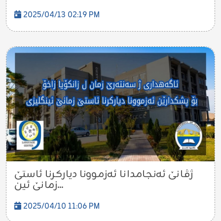
2025/04/13 02:19 PM
ژڤانێ ئەنجامدانا ئەزموونا دیارکرنا ئاستێ
زمانێ ئین...
2025/04/10 11:06 PM