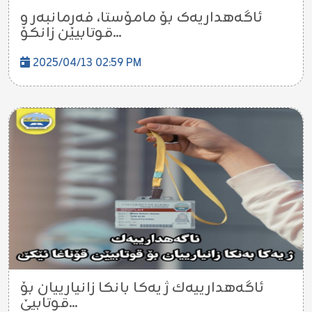
ئاگەهداریەک بۆ مامۆستا، فەرمانبەر و
قوتابیێن زانکۆ...
2025/04/13 02:59 PM
ئاگه‌هدارییه‌ك ژ یه‌كا بانكا زانیارییان بۆ
قوتابیێ...