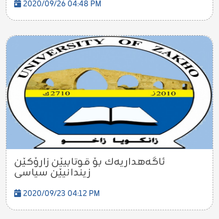
2020/09/26 04:48 PM
ئاگەھداریه‌ك بۆ قوتابیێن زارۆكێن
زیندانیێن سیاسى
2020/09/23 04:12 PM