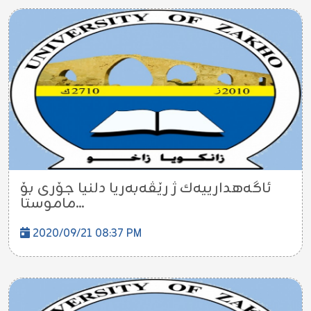
ئاگه‌هدارییه‌ك ژ رێڤه‌به‌ریا دلنیا جۆرى بۆ
ماموستا...
2020/09/21 08:37 PM