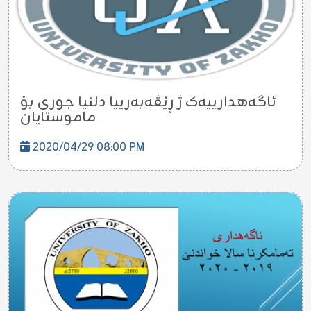
ئاگەهدارییەک ژ ڕێڤەبەرییا دلنیا جورى بۆ
ماموستایان
2020/04/29 08:00 PM