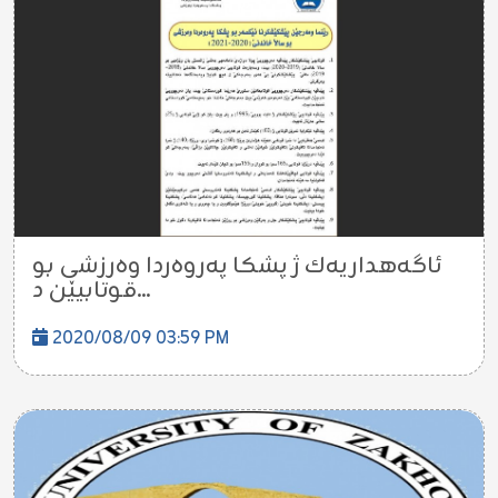
ئاگه‌هداریه‌ك ژ پشكا پەروەردا وەرزشی بو
قوتابیێن د...
2020/08/09 03:59 PM