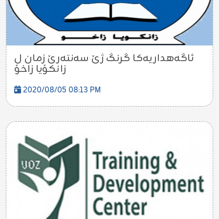
ئاگەهداریەکا گرنگ ژێ سەنتەرێ زمان ل
زانکۆیا زاخۆ
2020/08/05 08:13 PM