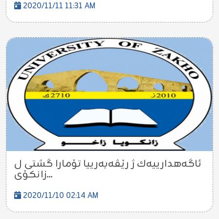
2020/11/11 11:31 AM
ئاگه‌هدارییه‌ك ژ رێڤه‌به‌رییا تۆمارا گشتى ل
زانكۆی...
2020/11/10 02:14 AM