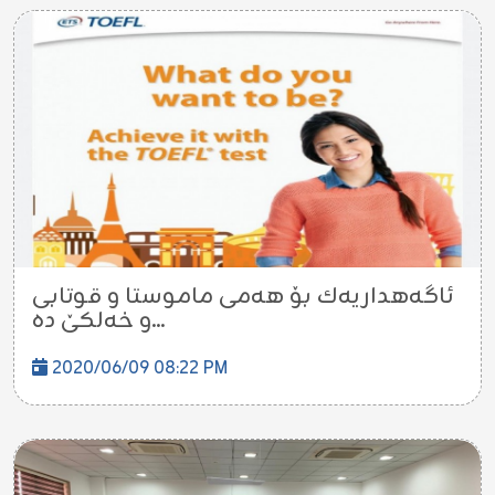
ئاگەهداریه‌ك بۆ هه‌مى ماموستا و قوتابى
و خه‌لكێ ده...
2020/06/09 08:22 PM