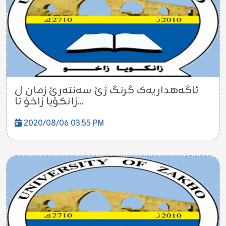
ئاگەهداریەک گرنگ ژێ سەنتەرێ زمان ل
زانکۆیا زاخۆ تا...
2020/08/06 03:55 PM