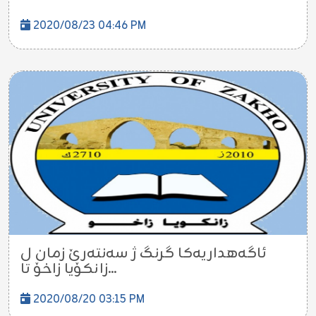
2020/08/23 04:46 PM
ئاگەهداریەکا گرنگ ژ سەنتەرێ زمان ل
زانکۆیا زاخۆ تا...
2020/08/20 03:15 PM