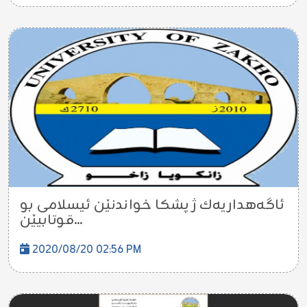
ئاگه‌هداریه‌ك ژ پشكا خواندنێن ئیسلامی بو
قوتابیێن...
2020/08/20 02:56 PM