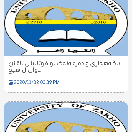
ئاگه‌هدارى و دەرفەتەک بو قوتابیێن ناڤێن
وان ل ھیچ...
2020/11/02 03:39 PM