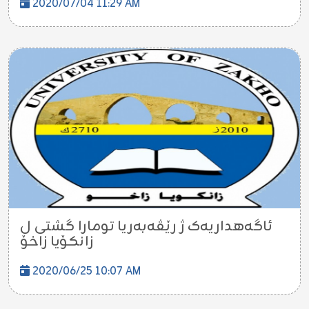
2020/07/04 11:29 AM
ئاگەھداریەک ژ رێڤەبەریا تومارا گشتی ل
زانکۆیا زاخۆ
2020/06/25 10:07 AM