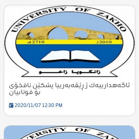
ئاگەهدارییەك ژ ڕێڤەبەرییا پشکێن نافخۆی
بۆ قوتابیان
2020/11/07 12:30 PM