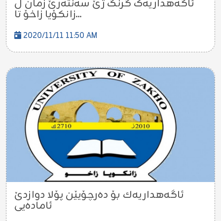
ئاگەهداریەک گرنگ ژێ سەنتەرێ زمان ل
زانکۆیا زاخۆ تا...
2020/11/11 11:50 AM
ئاگه‌هداریه‌ك بۆ ده‌رچۆیێن پۆلا دوازدێ
ئاماده‌یى