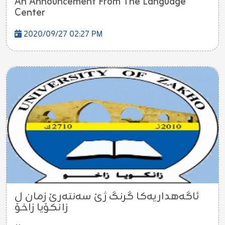
An Announcement From The Language
Center
2020/09/27 02:27 PM
ئاگەهداریەکا گرنگ ژێ سەنتەرێ زمان ل
زانکۆیا زاخۆ