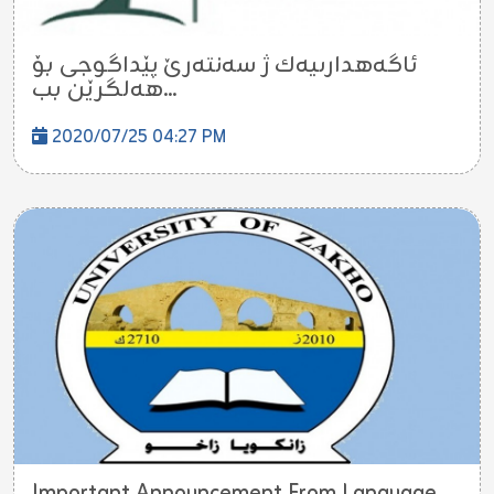
ئاگه‌هدارىیه‌ك ژ سه‌نته‌رێ پێداگوجى بۆ
هه‌لگرێن بب...
2020/07/25 04:27 PM
Important Announcement From Language