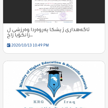
ئاگه‌هدارى ژ پشكا په‌روه‌ردا وه‌رزشى ل
زانكۆیا زاخ...
2020/10/13 10:49 PM